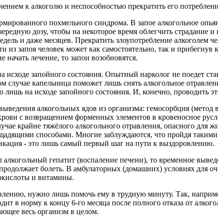
ением к алкоголю и неспособностью прекратить его потреблени
рмированного похмельного синдрома. В запое алкогольное опья
чередную дозу, чтобы на некоторое время облегчить страдание и 
едель и даже месяцев. Прекратить злоупотребление алкоголем чел
и из запоя человек может как самостоятельно, так и прибегнув
е начать лечение, то запои возобновятся.
а исходе запойного состояния. Опытный нарколог не поедет став
ком случае капельница поможет лишь снять алкогольное отравлен
лишь на исходе запойного состояния. И, конечно, проводить это
выведения алкогольных ядов из организма: гемосорбция (метод 
 крови с возвращением форменных элементов в кровеносное русл
учае крайне тяжёлого алкогольного отравления, опасного для ж
щадящими способами. Многие заблуждаются, что пройдя такими
сикация - это лишь самый первый шаг на пути к выздоровлению.
л алкогольный гепатит (воспаление печени), то временное вывед
е продолжает болеть. В амбулаторных (домашних) условиях для 
окислоты и витамины.
влению, нужно лишь помочь ему в трудную минуту. Так, наприм
дит в норму к концу 6-го месяца после полного отказа от алкого
ающее весь организм в целом.