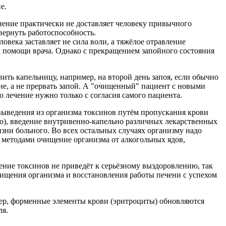
е.
нение практически не доставляет человеку привычного
вернуть работоспособность.
овека заставляет не сила воли, а тяжёлое отравление
 к помощи врача. Однако с прекращением запойного состояния
ить капельницу, например, на второй день запоя, если обычно
ие, а не прервать запой. А "очищенный" пациент с новыми
 лечение нужно только с согласия самого пациента.
выведения из организма токсинов путём пропускания крови
о), введение внутривенно-капельно различных лекарственных
изни больного. Во всех остальных случаях организму надо
 методами очищение организма от алкогольных ядов,
ение токсинов не приведёт к серьёзному выздоровлению, так
очищения организма и восстановления работы печени с успехом
ер, форменные элементы крови (эритроциты) обновляются
ля.