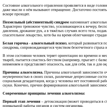
Состояние алкогольного отравления проявляется в виде головн
даже мысли о нём вызывают отвращение. Достаточно постоять
вскоре проходят.
Похмельный (абстинентный) синдром
напоминает алкогольно
Характерно тревожное чувство, усиливающееся к вечеру, бесп
давления, дрожание рук, а в тяжёлых случаях всего тела, под
спасительное лекарство, хотя бы на время облегчающее страд
Белая горячка - алкогольный психоз
, который развивается п
синдрома, сопровождающегося чувством безотчетного страха и
В этом состоянии человек теряет ориентацию во времени и мес
тварей, пытается спастись бегством (например, прыгает с бал
невменяем и представляет опасность, как для себя, так и дл
Причины алкоголизма.
Причины алкогольной зависимости оче
неуверенностью в своих силах, различные депрессивные состо
социальная дезадаптация, когда у человека нет постоянной ра
скуки. Конечно, причин формирования алкогольной зависимост
Современные принципы лечения алкоголизма:
Первый этап лечения
– детоксикация (может проводиться в 
нормальной работы органов и систем организма.