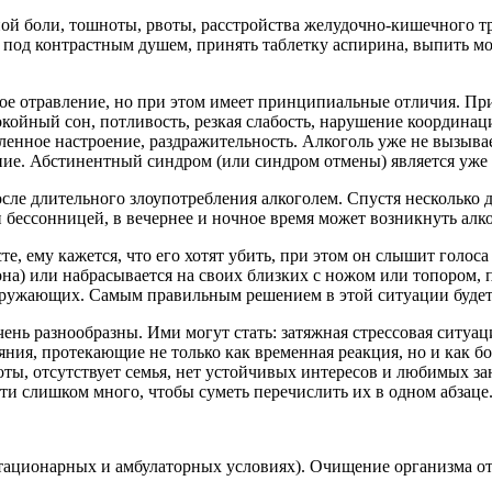
ой боли, тошноты, рвоты, расстройства желудочно-кишечного трак
 под контрастным душем, принять таблетку аспирина, выпить м
е отравление, но при этом имеет принципиальные отличия. При
окойный сон, потливость, резкая слабость, нарушение координа
авленное настроение, раздражительность. Алкоголь уже не вызыв
ание. Абстинентный синдром (или синдром отмены) является уже
осле длительного злоупотребления алкоголем. Спустя несколько д
 бессонницей, в вечернее и ночное время может возникнуть алк
те, ему кажется, что его хотят убить, при этом он слышит голо
кона) или набрасывается на своих близких с ножом или топором, 
я окружающих. Самым правильным решением в этой ситуации буд
нь разнообразны. Ими могут стать: затяжная стрессовая ситуац
яния, протекающие не только как временная реакция, но и как б
боты, отсутствует семья, нет устойчивых интересов и любимых за
и слишком много, чтобы суметь перечислить их в одном абзаце
стационарных и амбулаторных условиях). Очищение организма от