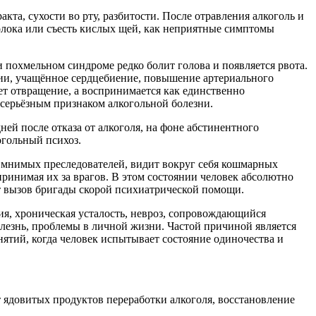
та, сухости во рту, разбитости. После отравления алкоголь и
олока или съесть кислых щей, как неприятные симптомы
 похмельном синдроме редко болит голова и появляется рвота.
ции, учащённое сердцебиение, повышение артериального
ает отвращение, а воспринимается как единственно
 серьёзным признаком алкогольной болезни.
ней после отказа от алкоголя, на фоне абстинентного
огольный психоз.
са мнимых преследователей, видит вокруг себя кошмарных
принимая их за врагов. В этом состоянии человек абсолютно
ет вызов бригады скорой психиатрической помощи.
ия, хроническая усталость, невроз, сопровождающийся
олезнь, проблемы в личной жизни. Частой причиной является
нятий, когда человек испытывает состояние одиночества и
.
 ядовитых продуктов переработки алкоголя, восстановление