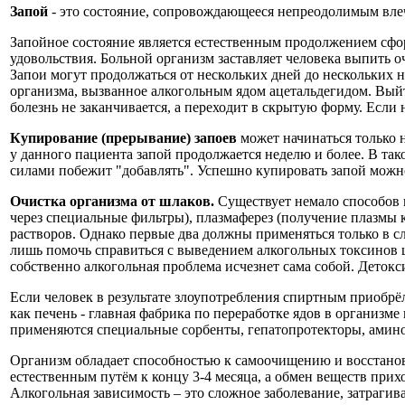
Запой
- это состояние, сопровождающееся непреодолимым влеч
Запойное состояние является естественным продолжением сфо
удовольствия. Больной организм заставляет человека выпить о
Запои могут продолжаться от нескольких дней до нескольких н
организма, вызванное алкогольным ядом ацетальдегидом. Выйт
болезнь не заканчивается, а переходит в скрытую форму. Если н
Купирование (прерывание) запоев
может начинаться только н
у данного пациента запой продолжается неделю и более. В та
силами побежит "добавлять". Успешно купировать запой можно 
Очистка организма от шлаков.
Существует немало способов 
через специальные фильтры), плазмаферез (получение плазмы
растворов. Однако первые два должны применяться только в сл
лишь помочь справиться с выведением алкогольных токсинов 
собственно алкогольная проблема исчезнет сама собой. Деток
Если человек в результате злоупотребления спиртным приобрё
как печень - главная фабрика по переработке ядов в организм
применяются специальные сорбенты, гепатопротекторы, амин
Организм обладает способностью к самоочищению и восстано
естественным путём к концу 3-4 месяца, а обмен веществ прихо
Алкогольная зависимость – это сложное заболевание, затрагив